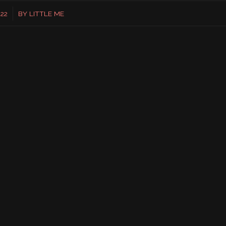
22
BY
LITTLE ME