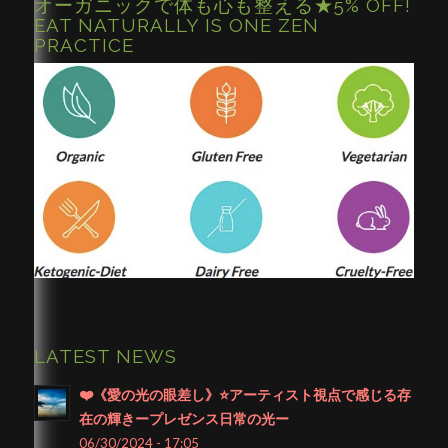
オーガニックで体も心も整える★5% OFF!
EAT NATURALLY IS ONE ZEN
PRACTICE
LATEST NEWS
❤️《愛の光の眼差し》⭐️アーティスト視点で感じる存
在の輝きープレゼンス日常の光ー
06/30/2024 - 17:05